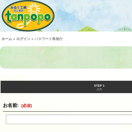
ホーム
>
ログイン
>
パスワード再発行
STEP 1
入力
お名前
:
[
必須
]