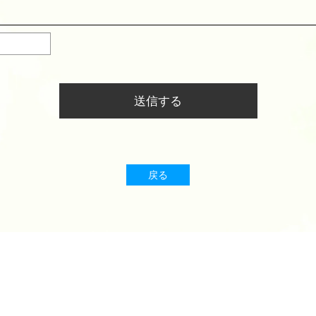
送信する
戻る