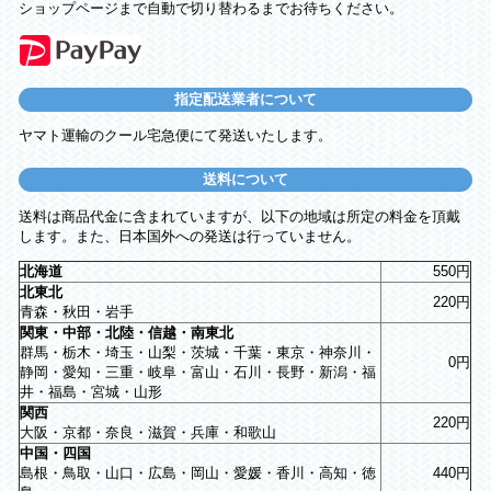
ショップページまで自動で切り替わるまでお待ちください。
指定配送業者について
ヤマト運輸のクール宅急便にて発送いたします。
送料について
送料は商品代金に含まれていますが、以下の地域は所定の料金を頂戴
します。また、日本国外への発送は行っていません。
北海道
550円
北東北
220円
青森・秋田・岩手
関東・中部・北陸・信越・南東北
群馬・栃木・埼玉・山梨・茨城・千葉・東京・神奈川・
0円
静岡・愛知・三重・岐阜・富山・石川・長野・新潟・福
井・福島・宮城・山形
関西
220円
大阪・京都・奈良・滋賀・兵庫・和歌山
中国・四国
島根・鳥取・山口・広島・岡山・愛媛・香川・高知・徳
440円