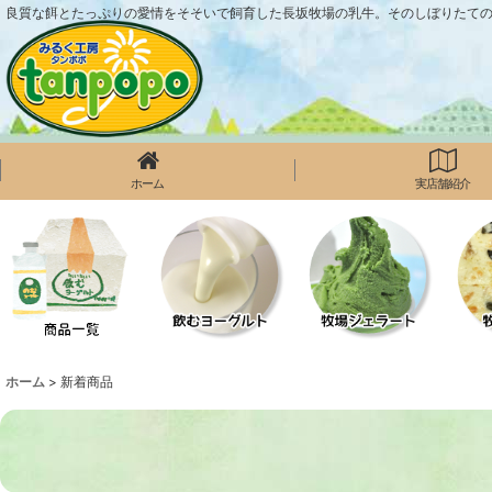
良質な餌とたっぷりの愛情をそそいで飼育した長坂牧場の乳牛。そのしぼりたて
ホーム
実店舗紹介
ホーム
>
新着商品