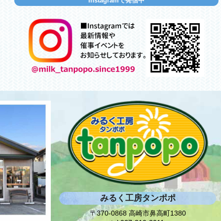
Instagramで発信中
みるく工房タンポポ
〒370-0868 高崎市鼻高町1380