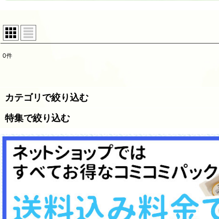
0
件
表示数
:
並び順
:
カテゴリで絞り込む
特集で絞り込む
飲むヨーグルト
牧場ジェラート
全商品一覧
牧場チーズ
牧場牛乳