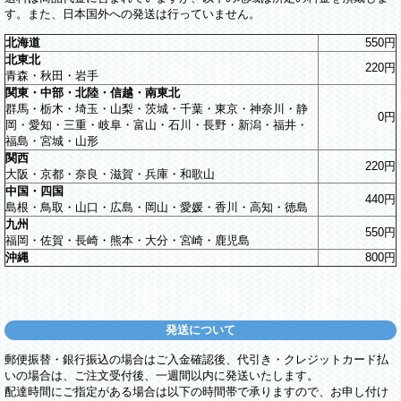
す。また、日本国外への発送は行っていません。
北海道
550円
北東北
220円
青森・秋田・岩手
関東・中部・北陸・信越・南東北
群馬・栃木・埼玉・山梨・茨城・千葉・東京・神奈川・静
0円
岡・愛知・三重・岐阜・富山・石川・長野・新潟・福井・
福島・宮城・山形
関西
220円
大阪・京都・奈良・滋賀・兵庫・和歌山
中国・四国
440円
島根・鳥取・山口・広島・岡山・愛媛・香川・高知・徳島
九州
550円
福岡・佐賀・長崎・熊本・大分・宮崎・鹿児島
沖縄
800円
発送について
郵便振替・銀行振込の場合はご入金確認後、代引き・クレジットカード払
いの場合は、ご注文受付後、一週間以内に発送いたします。
配達時間にご指定がある場合は以下の時間帯で承りますので、お申し付け