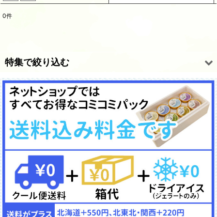
0
件
表示数
:
並び順
:
特集で絞り込む
絞り込む
全商品一覧