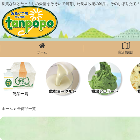
良質な餌とたっぷりの愛情をそそいで飼育した長坂牧場の乳牛。そのしぼりたて
ホーム
実店舗紹介
ホーム
>
全商品一覧