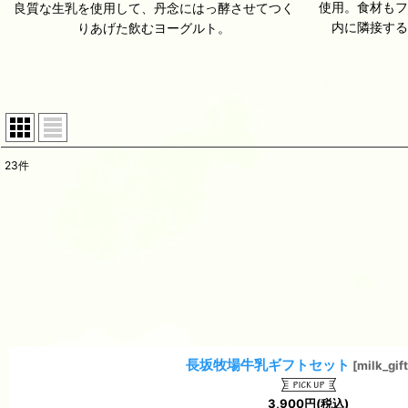
使用。食材も
良質な生乳を使用して、丹念にはっ酵させてつく
内に隣接す
りあげた飲むヨーグルト。
23
件
表示数
:
並び順
:
長坂牧場牛乳ギフトセット
[
milk_gif
3,900
円
(税込)