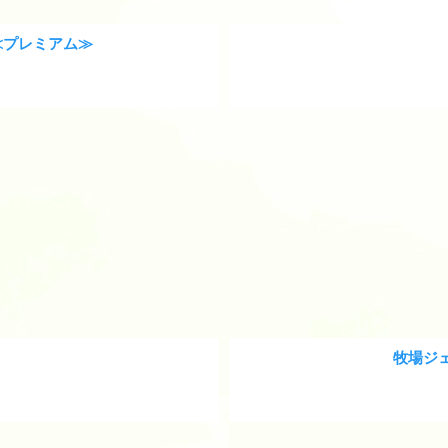
≪プレミアム≫
牧場ジェ