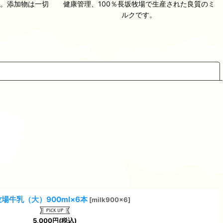
。添加物は一切
健康管理、100％長坂牧場で生産された良質のミ
。
ルクです。
閉じる
場牛乳（大）900ml×6本
[
milk900x6
]
5,000
円
(税込)