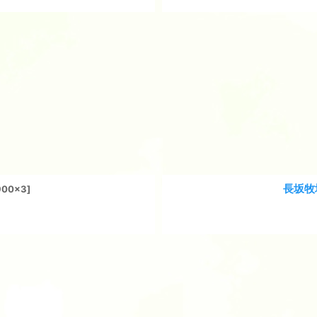
長坂牧
900x3
]