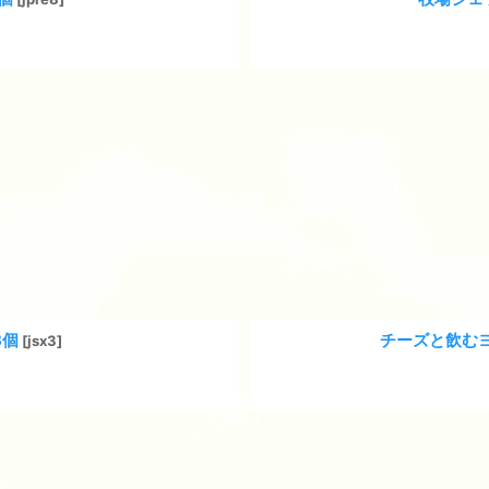
3個
チーズと飲む
[
jsx3
]