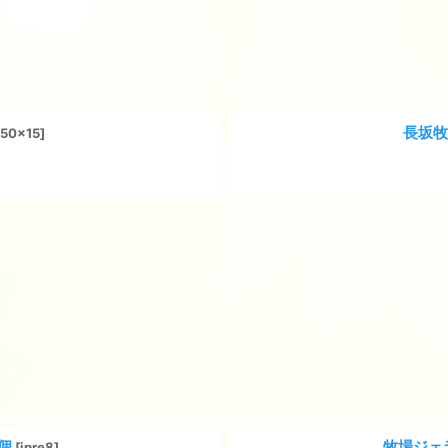
長坂牧
150x15
]
個
牧場ジェラ
[
jpre8
]