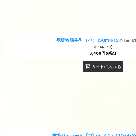
長坂牧場牛乳（小）150ml×15本
[
milk
3,400
円
(税込)
カートに入れる
牧場ジェラート『プレミアム』120ml×8