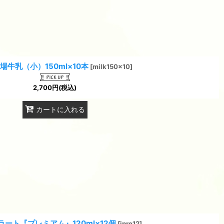
場牛乳（小）150ml×10本
[
milk150x10
]
2,700
円
(税込)
カートに入れる
ート『プレミアム』120ml×12個
[
jpre12
]