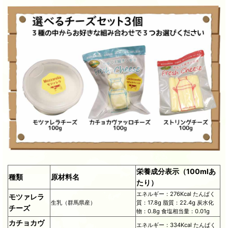
栄養成分表示（100mlあ
種類
原材料名
たり）
エネルギー：276Kcal たんぱく
モツァレラ
生乳（群馬県産）
質：17.8g 脂質：22.4g 炭水化
チーズ
物：0.8g 食塩相当量：0.01g
カチョカヴ
エネルギー：334Kcal たんぱく