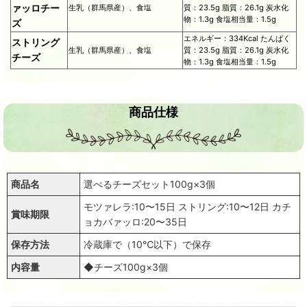
ァッロチー
生乳（群馬県産）、食塩
質：23.5g 脂質：26.1g 炭水化
物：1.3g 食塩相当量：1.5g
ズ
エネルギー：334Kcal たんぱく
ストリング
生乳（群馬県産）、食塩
質：23.5g 脂質：26.1g 炭水化
チーズ
物：1.3g 食塩相当量：1.5g
商品仕様
商品名
選べるチーズセット100g×3個
モツァレラ:10〜15日 ストリング:10〜12日 カチ
賞味期限
ョカバァッロ:20〜35日
保存方法
冷蔵庫で（10℃以下）で保存
内容量
◆チーズ100g×3個