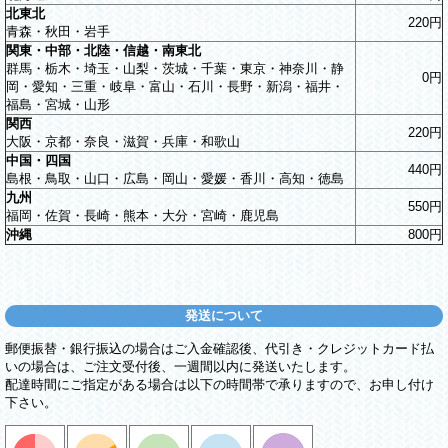
北東北
220円
青森・秋田・岩手
関東・中部・北陸・信越・南東北
群馬・栃木・埼玉・山梨・茨城・千葉・東京・神奈川・静
0円
岡・愛知・三重・岐阜・富山・石川・長野・新潟・福井・
福島・宮城・山形
関西
220円
大阪・京都・奈良・滋賀・兵庫・和歌山
中国・四国
440円
島根・鳥取・山口・広島・岡山・愛媛・香川・高知・徳島
九州
550円
福岡・佐賀・長崎・熊本・大分・宮崎・鹿児島
沖縄
800円
発送について
郵便振替・銀行振込の場合はご入金確認後、代引き・クレジットカード払
いの場合は、ご注文受付後、一週間以内に発送いたします。
配達時間にご指定がある場合は以下の時間帯で承りますので、お申し付け
下さい。