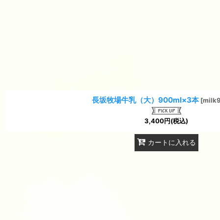
長坂牧場牛乳（大）900ml×3本
[
milk
3,400
円
(税込)
カートに入れる