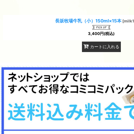
長坂牧場牛乳（小）150ml×15本
[
milk
3,400
円
(税込)
カートに入れる