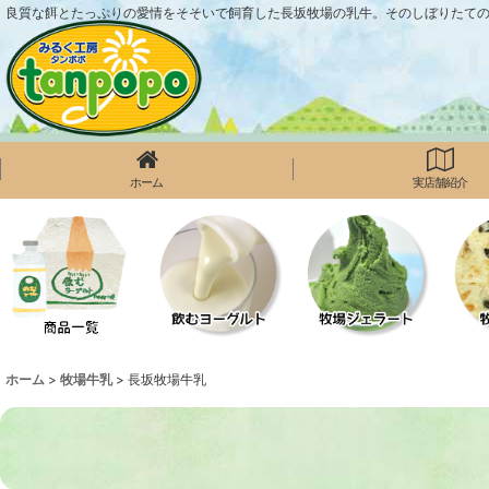
良質な餌とたっぷりの愛情をそそいで飼育した長坂牧場の乳牛。そのしぼりたて
ホーム
実店舗紹介
ホーム
>
牧場牛乳
>
長坂牧場牛乳