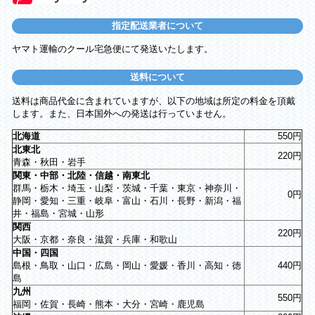
指定配送業者について
ヤマト運輸のクール宅急便にて発送いたします。
送料について
送料は商品代金に含まれていますが、以下の地域は所定の料金を頂戴
します。また、日本国外への発送は行っていません。
北海道
550円
北東北
220円
青森・秋田・岩手
関東・中部・北陸・信越・南東北
群馬・栃木・埼玉・山梨・茨城・千葉・東京・神奈川・
0円
静岡・愛知・三重・岐阜・富山・石川・長野・新潟・福
井・福島・宮城・山形
関西
220円
大阪・京都・奈良・滋賀・兵庫・和歌山
中国・四国
島根・鳥取・山口・広島・岡山・愛媛・香川・高知・徳
440円
島
九州
550円
福岡・佐賀・長崎・熊本・大分・宮崎・鹿児島