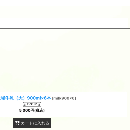
閉じる
場牛乳（大）900ml×6本
[
milk900x6
]
5,000
円
(税込)
カートに入れる