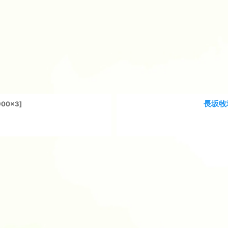
長坂牧
900x3
]