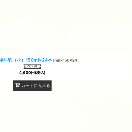
場牛乳（小）150ml×24本
[
milk150x24
]
4,600
円
(税込)
カートに入れる