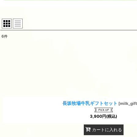
6
件
表示数
:
並び順
:
長坂牧場牛乳ギフトセット
[
milk_gif
3,900
円
(税込)
カートに入れる