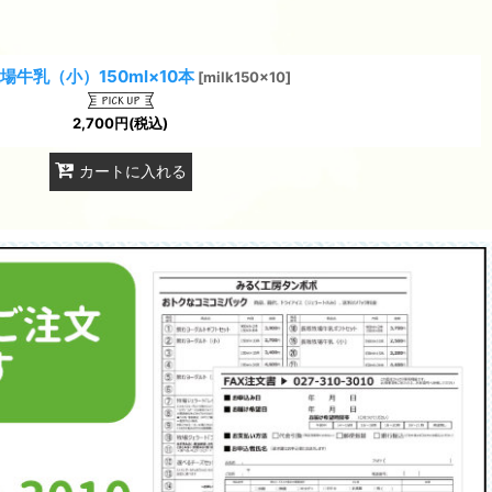
場牛乳（小）150ml×10本
[
milk150x10
]
2,700
円
(税込)
カートに入れる