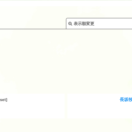
表示順変更
絞り込む
長坂牧
tset
]