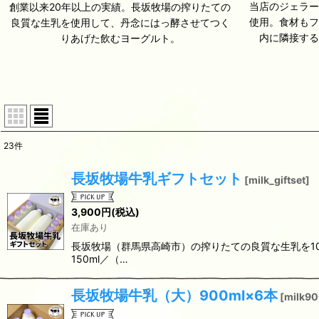
当店のジェラ
創業以来20年以上の実績。長坂牧場の搾りたての
使用。食材も
良質な生乳を使用して、丹念にはっ酵させてつく
内に隣接す
りあげた飲むヨーグルト。
23
件
表示数
:
長坂牧場牛乳ギフトセット
[
milk_giftset
]
並び順
:
3,900
円
(税込)
在庫あり
長坂牧場（群馬県高崎市）の搾りたての良質な生乳を10
150ml／（…
長坂牧場牛乳（大）900ml×6本
[
milk9