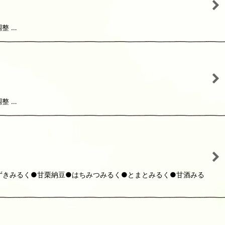
整 …
整 …
ずきみるく●甘栗納豆●はちみつみるく●とまとみるく●甘酒みる