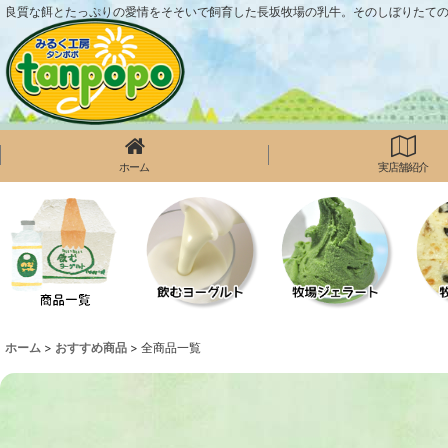
良質な餌とたっぷりの愛情をそそいで飼育した長坂牧場の乳牛。そのしぼりたて
ホーム
実店舗紹介
ホーム
>
おすすめ商品
>
全商品一覧