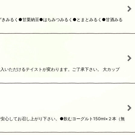
ずきみるく●甘栗納豆●はちみつみるく●とまとみるく●甘酒みる
入いただけるテイストが変わります。ご了承下さい。 大カップ
心してお召し上がり下さい。●飲むヨーグルト150ml×２本（無