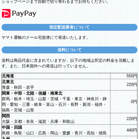
ショップページまで自動で切り替わるまでお待ちください。
指定配送業者について
ヤマト運輸のクール宅急便にて発送いたします。
送料について
送料は商品代金に含まれていますが、以下の地域は所定の料金を頂戴しま
す。また、日本国外への発送は行っていません。
北海道
550円
北東北
220円
青森・秋田・岩手
関東・中部・北陸・信越・南東北
群馬・栃木・埼玉・山梨・茨城・千葉・東京・神奈川・静
0円
岡・愛知・三重・岐阜・富山・石川・長野・新潟・福井・
福島・宮城・山形
関西
220円
大阪・京都・奈良・滋賀・兵庫・和歌山
中国・四国
440円
島根・鳥取・山口・広島・岡山・愛媛・香川・高知・徳島
九州